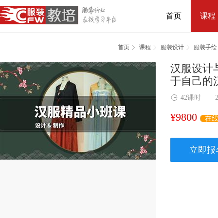
首页
课程



首页
课程
服装设计
服装手绘
汉服设计
于自己的

42课时
¥
9800
在
立即报