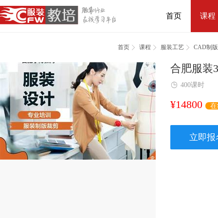
首页
课程



首页
课程
服装工艺
CAD制版
合肥服装

400课时
¥
14800
在
立即报